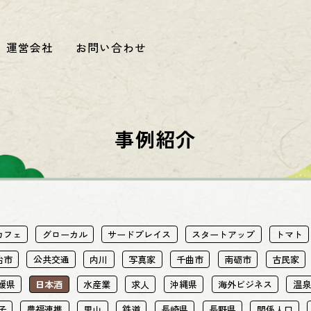
運営会社
お問い合わせ
事例紹介
カフェ
グローカル
サードプレイス
スタートアップ
トマト
治市
公共交通
内川
写真家
千曲市
南砺市
古民家
媛県
日本酒
水産業
求人
沖縄県
海外ビジネス
温泉
子
農福連携
里山
鉄道
長崎県
長野県
関係人口