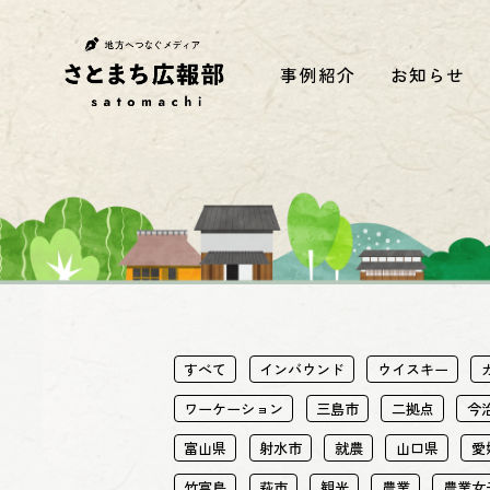
事例紹介
お知らせ
すべて
インバウンド
ウイスキー
ワーケーション
三島市
二拠点
今
富山県
射水市
就農
山口県
愛
竹富島
萩市
観光
農業
農業女