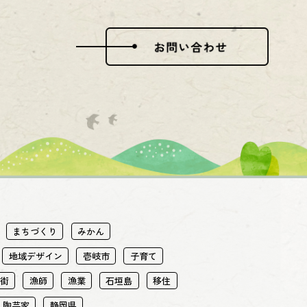
まちづくり
みかん
地域デザイン
壱岐市
子育て
街
漁師
漁業
石垣島
移住
陶芸家
静岡県