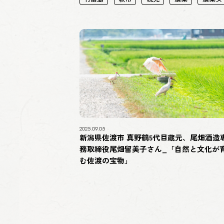
2025.09.05
新潟県佐渡市 真野鶴5代目蔵元、尾畑酒造
務取締役尾畑留美子さん_「自然と文化が
む佐渡の宝物」