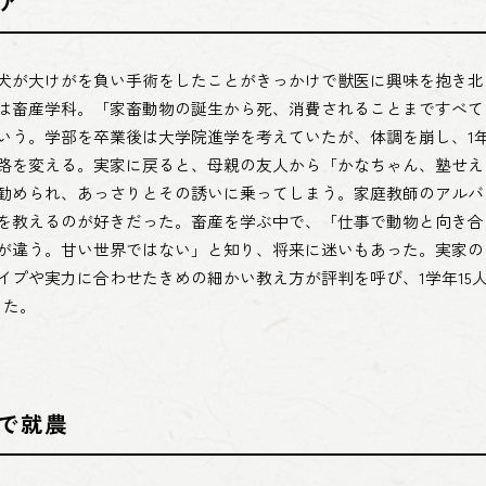
ア
犬が大けがを負い手術をしたことがきっかけで獣医に興味を抱き北
は畜産学科。「家畜動物の誕生から死、消費されることまですべて
いう。学部を卒業後は大学院進学を考えていたが、体調を崩し、1
路を変える。実家に戻ると、母親の友人から「かなちゃん、塾せえ
勧められ、あっさりとその誘いに乗ってしまう。家庭教師のアルバ
を教えるのが好きだった。畜産を学ぶ中で、「仕事で動物と向き合
が違う。甘い世界ではない」と知り、将来に迷いもあった。実家の
イプや実力に合わせたきめの細かい教え方が評判を呼び、1学年15
した。
で就農