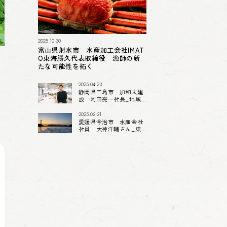
2025.10.30
富山県射水市 水産加工会社IMAT
O東海勝久代表取締役 漁師の新
たな可能性を拓く
2025.04.23
静岡県三島市 加和太建
設 河田亮一社長_地域
発のスタートアップが
続々誕生！ 3代目社長の
2025.03.31
「挑戦できるまちづく
愛媛県今治市 水産会社
り」
社員 大神洋輔さん_東
京の元PR会社社員「漁業
で独立を目指す」