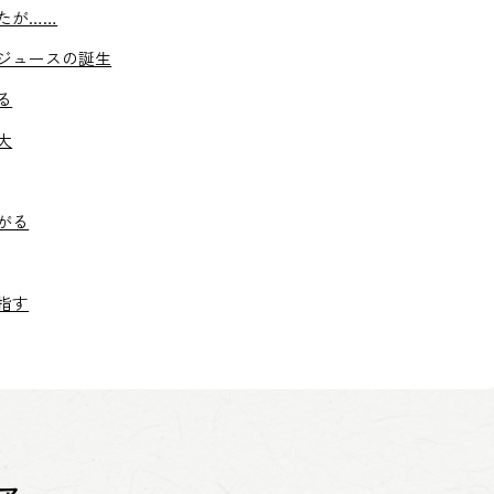
たが……
ジュースの誕生
る
大
がる
指す