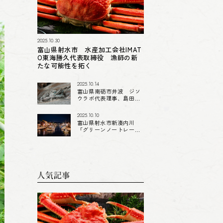
2025.10.30
富山県射水市 水産加工会社IMAT
O東海勝久代表取締役 漁師の新
たな可能性を拓く
2025.10.14
富山県南砺市井波 ジソ
ウラボ代表理事、島田木
材・島田優平社長「人を
つくる人をつくる」民間
2025.10.10
自治のまちづくり
富山県射水市新湊内川
「グリーンノートレーベ
ル」明石博之代表取締役
「日本のベニス」を活か
す“場ヅクル”プロデュー
ス