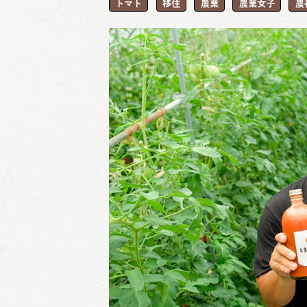
トマト
移住
農業
農業女子
農