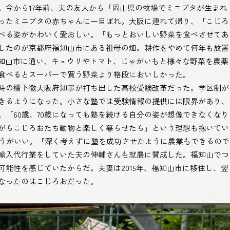
今から17年前、夫の友人から「岡山県の牧場でミニブタが生まれ
ったミニブタの赤ちゃんに一目ぼれ。大阪に連れて帰り、「こじろ
べる姿がかわいく愛おしい。「もっとおいしい野菜を食べさせてあ
したのが京都府福知山市にある祖母の畑。耕作をやめて何年も放置
福知山市に通い、キュウリやトマト、じゃがいもと様々な野菜を農薬
食べるとスーパーで買う野菜より格段においしかった。
時の橋下徹大阪府知事が打ち出した高校受験改革だった。学区制が
きるようになった。小さな塾では受験情報の提供には限界があり、
「60歳、70歳になっても塾を続ける自分の姿が想像できなくなり
がらこじろおたち動物と楽しく暮らせたら」という理想も抱いてい
ほうがいい。「深く考えずに塾を成功させたように農業もできるので
輸入代行業をしていた夫の伸輔さんも就農に賛成した。福知山でつ
能性を感じていたからだ。夫妻は2015年、福知山市に移住し、翌
なったのはこじろおだった。